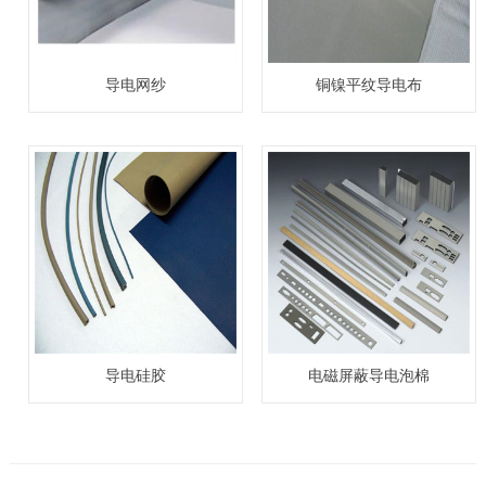
导电网纱
铜镍平纹导电布
导电硅胶
电磁屏蔽导电泡棉