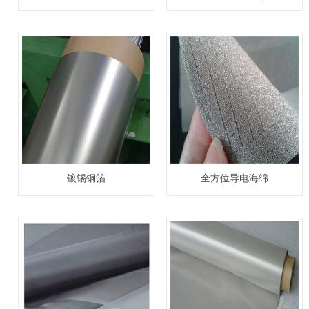
镀锡铜箔
全方位导电海绵