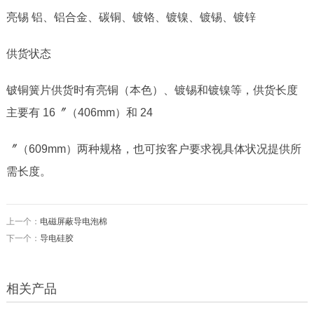
亮锡 铝、铝合金、碳铜、镀铬、镀镍、镀锡、镀锌
供货状态
铍铜簧片供货时有亮铜（本色）、镀锡和镀镍等，供货长度
主要有
16
〞（
406mm
）和
24
〞（
609mm
）两种规格，也可按客户要求视具体状况提供所
需长度。
上一个：
电磁屏蔽导电泡棉
下一个：
导电硅胶
相关产品