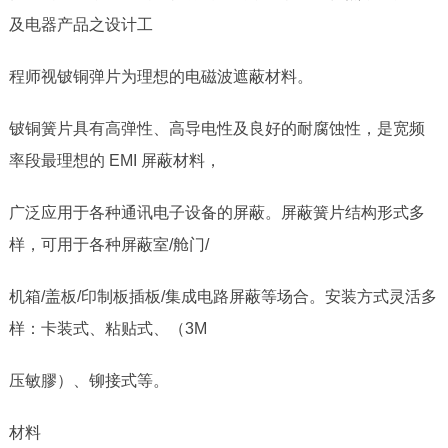
及电器产品之设计工
程师视铍铜弹片为理想的电磁波遮蔽材料。
铍铜簧片具有高弹性、高导电性及良好的耐腐蚀性，是宽频
率段最理想的
EMI
屏蔽材料，
广泛应用于各种通讯电子设备的屏蔽。屏蔽簧片结构形式多
样，可用于各种屏蔽室
/
舱门
/
机箱
/
盖板
/
印制板插板
/
集成电路屏蔽等场合。安装方式灵活多
样：卡装式、粘贴式、（
3M
压敏膠）、铆接式等。
材料