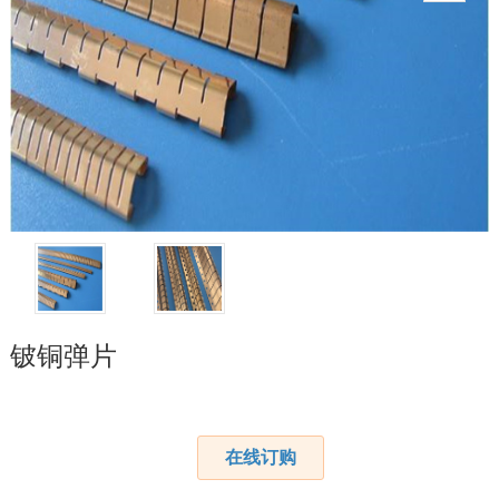
铍铜弹片
在线订购