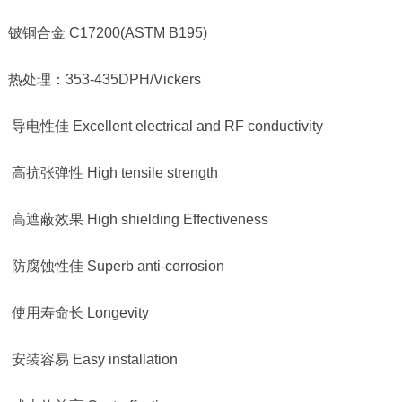
铍铜合金
C17200(ASTM B195)
热处理：
353-435DPH/Vickers
导电性佳
Excellent electrical and RF conductivity
高抗张弹性
High tensile strength
高遮蔽效果
High shielding Effectiveness
防腐蚀性佳
Superb anti-corrosion
使用寿命长
Longevity
安装容易
Easy installation