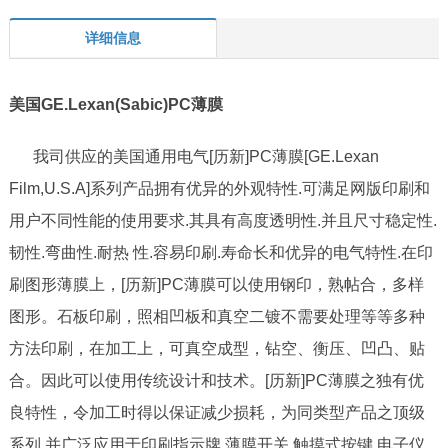
详细信息
美国
GE.Lexan(Sabic)PC
薄膜
我司供应的美国通用电气[历新]PC薄膜[GE.Lexan
Film,U.S.A]系列产品拥有优异的外观特性.可满足网版印刷和
用户不同性能的使用要求.其具有高度透明性.并且尺寸稳定性.
韧性.弯曲性.耐热 性.容易印刷.寿命长和优异的电气特性.在印
刷图形薄膜上，[历新]PC薄膜可以使用钢印，熟帖合，多样
图形。石板印刷，照相凹板和真空二镀不需要处理等等多种
方法印刷，在加工上，可真空成型，钻空、衡压、凹凸、贴
合。因此可以使用传统设计和技术。[历新]PC薄膜之独有优
良特性，令加工时得以保证减少损耗，为同类型产品之顶级
系列.并广泛应用于印刷指示牌.薄膜开关.触摸式按键.电子仪