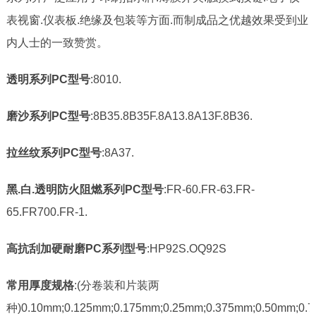
表视窗.仪表板.绝缘及包装等方面.而制成品之优越效果受到业
内人士的一致赞赏。
透明系列
PC型号
:8010.
磨沙系列
PC型号
:8B35.8B35F.8A13.8A13F.8B36.
拉丝纹系列
PC型号
:8A37.
黑
.白.透明防火阻燃系列PC型号
:FR-60.FR-63.FR-
65.FR700.FR-1.
高抗刮加硬耐磨
PC系列型号
:HP92S.OQ92S
常用厚度规格
:(分卷装和片装两
种)0.10mm;0.125mm;0.175mm;0.25mm;0.375mm;0.50mm;0.7