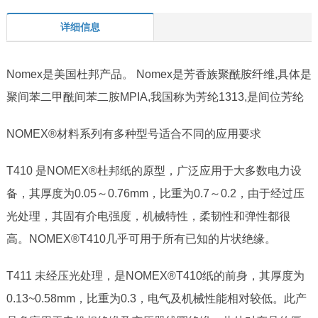
详细信息
Nomex
是美国杜邦产品。
Nomex
是芳香族聚酰胺纤维
,
具体是
聚间苯二甲酰间苯二胺
MPIA,
我国称为芳纶
1313,
是间位芳纶
NOMEX®材料系列有多种型号适合不同的应用要求
T410 是NOMEX®杜邦纸的原型，广泛应用于大多数电力设
备，其厚度为0.05～0.76mm，比重为0.7～0.2，由于经过压
光处理，其固有介电强度，机械特性，柔韧性和弹性都很
高。NOMEX®T410几乎可用于所有已知的片状绝缘。
T411 未经压光处理，是NOMEX®T410纸的前身，其厚度为
0.13~0.58mm，比重为0.3，电气及机械性能相对较低。此产